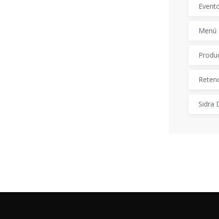
Evento
Menú 
Produ
Reten
Sidra 