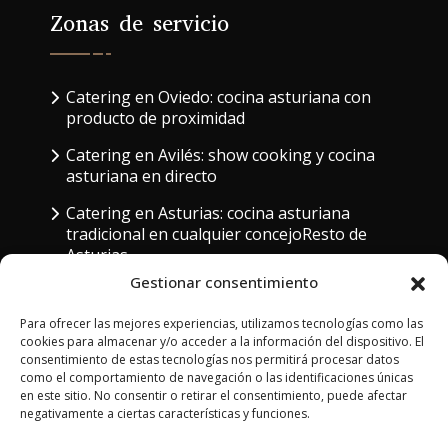
Zonas de servicio
Catering en Oviedo: cocina asturiana con
producto de proximidad
Catering en Avilés: show cooking y cocina
asturiana en directo
Catering en Asturias: cocina asturiana
tradicional en cualquier concejoResto de
Asturias
Gestionar consentimiento
Para ofrecer las mejores experiencias, utilizamos tecnologías como las
cookies para almacenar y/o acceder a la información del dispositivo. El
consentimiento de estas tecnologías nos permitirá procesar datos
Contacto
como el comportamiento de navegación o las identificaciones únicas
en este sitio. No consentir o retirar el consentimiento, puede afectar
negativamente a ciertas características y funciones.
Centro de producción